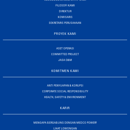
FILOSOFI KAMI
DIREKTUR
KOMISARIS
SEKRETARIS PERUSAHAAN
PROYEK KAMI
ASET OPERASI
COMMITTED PROJECT
JASA O&M
KOMITMEN KAMI
ANTI PENYUAPAN & KORUPSI
CORPORATE SOCIAL RESPONSIBILITY
HEALTH, SAFETY & ENVIRONMENT
KARIR
MENGAPA BERGABUNG DENGAN MEDCO POWER?
LIHAT LOWONGAN