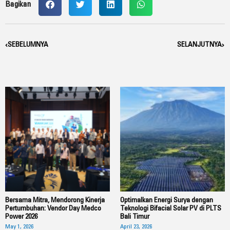
Bagikan
Prev
SEBELUMNYA
SELANJUTNYA
Nex
Bersama Mitra, Mendorong Kinerja
Optimalkan Energi Surya dengan
Pertumbuhan: Vendor Day Medco
Teknologi Bifacial Solar PV di PLTS
Power 2026
Bali Timur
May 1, 2026
April 23, 2026