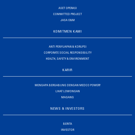
ASET OPERASI
COMMITTED PROJECT
JASA O&M
KOMITMEN KAMI
ANTI PENYUAPAN & KORUPSI
CORPORATE SOCIAL RESPONSIBILITY
HEALTH, SAFETY & ENVIRONMENT
KARIR
MENGAPA BERGABUNG DENGAN MEDCO POWER?
LIHAT LOWONGAN
MAGANG
NEWS & INVESTORS
BERITA
INVESTOR