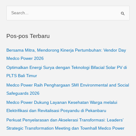
C
a
r
Pos-pos Terbaru
i
u
Bersama Mitra, Mendorong Kinerja Pertumbuhan: Vendor Day
n
Medco Power 2026
t
Optimalkan Energi Surya dengan Teknologi Bifacial Solar PV di
u
PLTS Bali Timur
k
Medco Power Raih Penghargaan SMI Environmental and Social
:
Safeguards 2026
Medco Power Dukung Layanan Kesehatan Warga melalui
Elektrifikasi dan Revitalisasi Posyandu di Pekanbaru
Perkuat Penyelarasan dan Akselerasi Transformasi: Leaders’
Strategic Transformation Meeting dan Townhall Medco Power