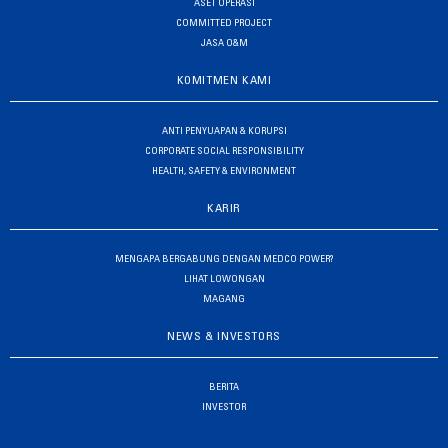
ASET OPERASI
COMMITTED PROJECT
JASA O&M
KOMITMEN KAMI
ANTI PENYUAPAN & KORUPSI
CORPORATE SOCIAL RESPONSIBILITY
HEALTH, SAFETY & ENVIRONMENT
KARIR
MENGAPA BERGABUNG DENGAN MEDCO POWER?
LIHAT LOWONGAN
MAGANG
NEWS & INVESTORS
BERITA
INVESTOR