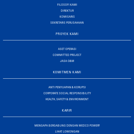
FILOSOFI KAMI
DIREKTUR
KOMISARIS
SEKRETARIS PERUSAHAAN
PROYEK KAMI
ASET OPERASI
COMMITTED PROJECT
JASA O&M
KOMITMEN KAMI
ANTI PENYUAPAN & KORUPSI
CORPORATE SOCIAL RESPONSIBILITY
HEALTH, SAFETY & ENVIRONMENT
KARIR
MENGAPA BERGABUNG DENGAN MEDCO POWER?
LIHAT LOWONGAN