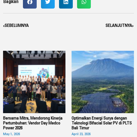
Bagikan
Prev
SEBELUMNYA
SELANJUTNYA
Nex
Bersama Mitra, Mendorong Kinerja
Optimalkan Energi Surya dengan
Pertumbuhan: Vendor Day Medco
Teknologi Bifacial Solar PV di PLTS
Power 2026
Bali Timur
May 1, 2026
April 23, 2026