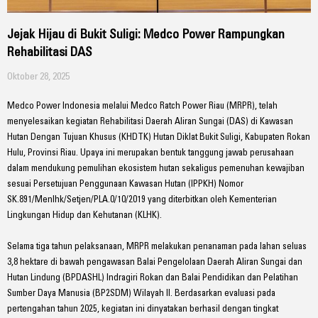
Jejak Hijau di Bukit Suligi: Medco Power Rampungkan
Rehabilitasi DAS
Oktober 28, 2025
Medco Power Indonesia melalui Medco Ratch Power Riau (MRPR), telah
menyelesaikan kegiatan Rehabilitasi Daerah Aliran Sungai (DAS) di Kawasan
Hutan Dengan Tujuan Khusus (KHDTK) Hutan Diklat Bukit Suligi, Kabupaten Rokan
Hulu, Provinsi Riau. Upaya ini merupakan bentuk tanggung jawab perusahaan
dalam mendukung pemulihan ekosistem hutan sekaligus pemenuhan kewajiban
sesuai Persetujuan Penggunaan Kawasan Hutan (IPPKH) Nomor
SK.891/Menlhk/Setjen/PLA.0/10/2019 yang diterbitkan oleh Kementerian
Lingkungan Hidup dan Kehutanan (KLHK).
Selama tiga tahun pelaksanaan, MRPR melakukan penanaman pada lahan seluas
3,8 hektare di bawah pengawasan Balai Pengelolaan Daerah Aliran Sungai dan
Hutan Lindung (BPDASHL) Indragiri Rokan dan Balai Pendidikan dan Pelatihan
Sumber Daya Manusia (BP2SDM) Wilayah II. Berdasarkan evaluasi pada
pertengahan tahun 2025, kegiatan ini dinyatakan berhasil dengan tingkat