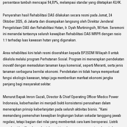
persentase tumbuh mencapai 94,87%, melampaui standar yang ditetapkan KLHK.
Penyerahan hasil Rehabilitasi DAS dilakukan secara resmi pada Jumat, 24
Oktober 2025, di Jakarta dan disampaikan langsung oleh Direktur Jenderal
Pengelolaan DAS dan Rehabilitasi Hutan, Ir. Dyah Murtiningsih, M.Hum. Seremoni
ini menandai tuntasnya seluruh kewajiban Rehabilitasi DAS MRPR dengan rasio
1:1 terhadap luas kawasan hutan yang digunakan.
Area rehabilitasi kini telah resmi diserahkan kepada BP2SDM Wilayah II untuk
dikelola melalui program Perhutanan Sosial. Program ini menerapkan pendekatan
inovatif dengan memadukan tanaman kayu komersial, seperti Meranti, serta jenis
tanaman serbaguna bernilai ekonomi. Pendekatan ini tidak hanya memperkuat
fungsi ekologis kawasan, tetapi juga memberikan manfaat ekonomi jangka
panjang bagi masyarakat sekitar.
Menurut Bapak Imron Gazali, Director & Chief Operating Officer Medco Power
Indonesia, keberhasilan ini menjadi bukti konsistensi perusahaan dalam
menerapkan prinsip keberlanjutan pada seluruh aktivitas bisnis. “Kami
memandang pemenuhan kewajiban lingkungan bukan sekadar tanggung jawab
regulasi, tetapi bagian dari nilai yang membentuk cara kami beroperasi. Listrik