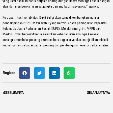
yang kami hasilkan harus berjalan seiring dengan upaya menjaga keseimbangan
alam dan memberikan manfaat jangka panjang bagi masyarakat,” ujarnya.
Ke depan, hasil rehabilitasi Bukit Suligi akan terus dikembangkan melalui
pendampingan BP2SDM Wilayah II yang berfokus pada peningkatan kapasitas
Kelompok Usaha Perhutanan Sosial (KUPS). Melalui sinergi ini, MRPR dan
Medco Power berkomitmen memastikan keberlanjutan ekologis kawasan
sekaligus membuka peluang ekonomi baru bagi masyarakat, menjadikan inisiatif
lingkungan ini sebagai bagian penting dari pembangunan energi berkelanjutan.
Bagikan
Prev
SEBELUMNYA
SELANJUTNYA
Nex