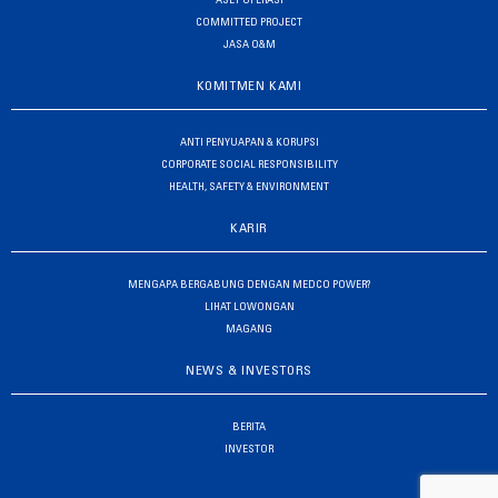
ASET OPERASI
COMMITTED PROJECT
JASA O&M
KOMITMEN KAMI
ANTI PENYUAPAN & KORUPSI
CORPORATE SOCIAL RESPONSIBILITY
HEALTH, SAFETY & ENVIRONMENT
KARIR
MENGAPA BERGABUNG DENGAN MEDCO POWER?
LIHAT LOWONGAN
MAGANG
NEWS & INVESTORS
BERITA
INVESTOR